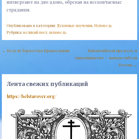
низвергают на дно адово, обрекая на нескончаемые
страдания.
Опубликовано в категории:
Духовные поучения
,
Исповедь
Рубрика:
великий пост
,
исповедь
Навигация
← Неделя Торжества Православия
Византийская прелесть и
никонианство — начало гибели
по
России →
записям
Лента свежих публикаций
https://belstarover.org/