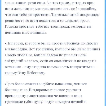
записывают грехи свои. А о тех грехах, которых при
всем желании не можешь вспомнить, не беспокойся,
что они тебе не простятся. Ты только имей искреннюю
решимость во всем покаяться и со слезами проси
Господа простить тебе все твои грехи, которые ты
помнишь и не помнишь.
•Нет греха, которого бы не простил Господь по Своему
милосердию. Нет грешника, которого бы Он не принял
Своею любовью. Как бы далеко не ушел от Бога
заблудший человек, если он опомнится и не впадет в
отчаяние – ему открыта возможность возвратиться к
своему Отцу Небесному.
•Грех более опасная и губительная язва, чем все
болезни тела. Нездоровье телесное угрожает
временному существованию человека, а язвы
греховные губят душу, ведут к смерти вечной и