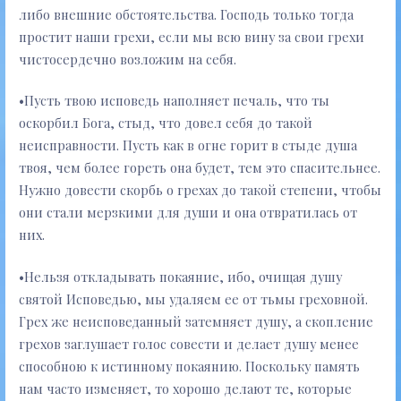
либо внешние обстоятельства. Господь только тогда
простит наши грехи, если мы всю вину за свои грехи
чистосердечно возложим на себя.
•Пусть твою исповедь наполняет печаль, что ты
оскорбил Бога, стыд, что довел себя до такой
неисправности. Пусть как в огне горит в стыде душа
твоя, чем более гореть она будет, тем это спасительнее.
Нужно довести скорбь о грехах до такой степени, чтобы
они стали мерзкими для души и она отвратилась от
них.
•Нельзя откладывать покаяние, ибо, очищая душу
святой Исповедью, мы удаляем ее от тьмы греховной.
Грех же неисповеданный затемняет душу, а скопление
грехов заглушает голос совести и делает душу менее
способною к истинному покаянию. Поскольку память
нам часто изменяет, то хорошо делают те, которые