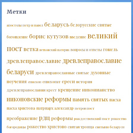
Метки
беларусь
белорусские святые
апостолы петр и павел
великий
борис кутузов
богоявление
введение
пост
ветка
гомель
вопросы и ответы
ветковский патерик
древлеправославие
древлеправославие
беларуси
духовные
древлеправославные святые
ереси
поучения
история
епископат
епископ
крещение
никонианство
древлеправославия
крест
никоновские реформы
память святых
пасха
пасха христова
патриарх александр
петров пост
рдц
реформы
преображение
рождественский пост
рожество
рожество христово
святая троица
богородицы
святыни беларуси