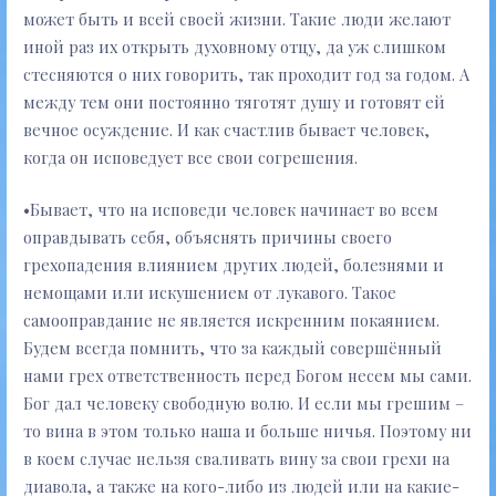
может быть и всей своей жизни. Такие люди желают
иной раз их открыть духовному отцу, да уж слишком
стесняются о них говорить, так проходит год за годом. А
между тем они постоянно тяготят душу и готовят ей
вечное осуждение. И как счастлив бывает человек,
когда он исповедует все свои согрешения.
•Бывает, что на исповеди человек начинает во всем
оправдывать себя, объяснять причины своего
грехопадения влиянием других людей, болезнями и
немощами или искушением от лукавого. Такое
самооправдание не является искренним покаянием.
Будем всегда помнить, что за каждый совершённый
нами грех ответственность перед Богом несем мы сами.
Бог дал человеку свободную волю. И если мы грешим –
то вина в этом только наша и больше ничья. Поэтому ни
в коем случае нельзя сваливать вину за свои грехи на
диавола, а также на кого-либо из людей или на какие-