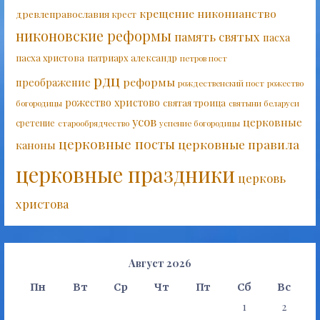
крещение
никонианство
древлеправославия
крест
никоновские реформы
память святых
пасха
пасха христова
патриарх александр
петров пост
рдц
реформы
преображение
рождественский пост
рожество
рожество христово
святая троица
богородицы
святыни беларуси
усов
церковные
сретение
старообрядчество
успение богородицы
церковные посты
церковные правила
каноны
церковные праздники
церковь
христова
Август 2026
Пн
Вт
Ср
Чт
Пт
Сб
Вс
1
2