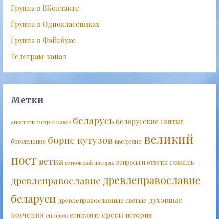
Группа в ВКонтакте
Группа в Одноклассниках
Группа в Фэйсбуке
Телеграм-канал
Метки
беларусь
белорусские святые
апостолы петр и павел
великий
борис кутузов
богоявление
введение
пост
ветка
гомель
вопросы и ответы
ветковский патерик
древлеправославие
древлеправославие
беларуси
духовные
древлеправославные святые
ереси
поучения
история
епископат
епископ