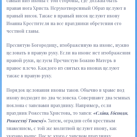
самый низ иконы с той стороны, где должна быть
правая нога Христа. Нерукотворенный Образ целуют в
правый висок. Также в правый висок целуют икону
Иоанна Крестителя на все праздники обретения его
честной главы.
Пресвятую Богородицу, изображенную на иконе, нужно
целовать в правую руку. Если на иконе нет изображения
правой руки, целуем Пречистую Божию Матерь в
правое плечо. Каждого из святых на иконах целуют
также в правую руку.
Порядок целования иконы таков. Обычно в храме под
икону подходят по два человека. Совершают два земных
поклона с запевами празднику. Например, если
праздник Рожества Христова, то запев:
«Сла́ва, Го́споди,
Рожеству́ Твоему́»
. Затем, оградив себя крестным
знамением, с той же молитвой целуют икону, как
указано выше. После этого с запевом празднику