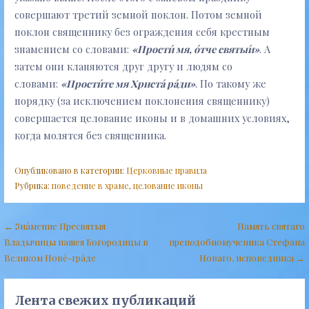
совершают третий земной поклон. Потом земной
поклон священнику без ограждения себя крестным
знамением со словами:
«Прости́ мя, о́тче святы́и»
. А
затем они кланяются друг другу и людям со
словами:
«Прости́те мя Христа́ ра́ди»
. По такому же
порядку (за исключением поклонения священнику)
совершается целование иконы и в домашних условиях,
когда молятся без священника.
Опубликовано в категории:
Церковные правила
Рубрика:
поведение в храме
,
целование иконы
Навигация
← Зна́мение Пресвятыя
Память святаго
Владычицы нашея Богородицы в
преподобномученика Стефана
по
Великом Нове́-гра́де
Новаго, исповедника →
записям
Лента свежих публикаций