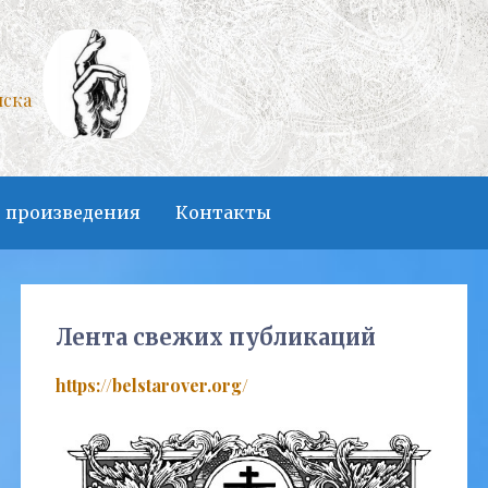
нска
 произведения
Контакты
Лента свежих публикаций
https://belstarover.org/