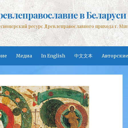
ревлеправославие в Беларуси
сионерский ресурс Древлеправославного прихода г. Ми
вие
Медиа
In English
中文文本
Авторские