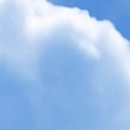
по
записям