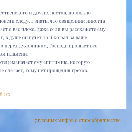
.
ественского и других постов, но можно
поведи следует знать, что священник никогда
ает о вас плохо, даже если вы расскажете ему
т, в душе он будет только рад за ваше
о перед духовником, Господь прощает все
ком пламени.
отец назначает ему епитимию, которую
е сделает, тому нет прощения грехов.
й суд
7 главных мифов о старообрядчестве →