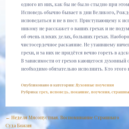
одного из них, как бы не было стыдно при этом
Исповедь обычно бывает в дни Великого, Рожд
исповедаться и не в пост. Приступающему к ис
никому не расскажет о ваших грехах и не подум
об очень плохих делах, больших грехах. Наоборо
чистосердечное раскаяние. Не утаившему ничег
грехи, и за них не придётся вечно гореть в адс
В зависимости от грехов кающегося духовный 
необходимо обязательно исполнить. Кто этого н
Опубликовано в категории:
Духовные поучения
Рубрика:
грех
,
исповедь
,
покаяние
,
поучения
,
страшны
Навигация
← Неделя Мясопустная. Воспоминание Страшнаго
Суда Божия