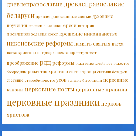
древлеправославие
древлеправославие
беларуси
духовные
древлеправославные святые
ереси
поучения
история
епископат
епископ
крещение
никонианство
древлеправославия
крест
никоновские реформы
память святых
пасха
пасха христова
патриарх александр
петров пост
рдц
реформы
преображение
рождественский пост
рожество
рожество христово
святая троица
богородицы
святыни беларуси
усов
церковные
сретение
старообрядчество
успение богородицы
церковные посты
церковные правила
каноны
церковные праздники
церковь
христова