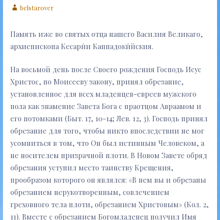
belstarover
Память иже во святых отца нашего Василия Великаго,
архиепископа Кесари́и Каппадоки́йския.
На восьмой день после Своего рождения Господь Исус
Христос, по Моисееву закону, принял обрезание,
установленное для всех младенцев-евреев мужского
пола как знамение Завета Бога с праотцом Авраамом и
его потомками (Быт. 17, 10-14; Лев. 12, 3). Господь принял
обрезание для того, чтобы никто впоследствии не мог
усомниться в том, что Он был истинным Человеком, а
не носителем призрачной плоти. В Новом Завете обряд
обрезания уступил место таинству Крещения,
прообразом которого он являлся: «В нем вы и обрезаны
обрезанием нерукотворенным, совлечением
греховного тела плоти, обрезанием Христовым» (Кол. 2,
11). Вместе с обрезанием Богомладенец получил Имя