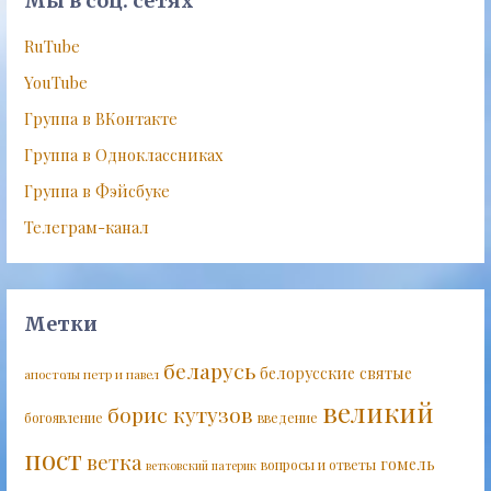
Мы в соц. сетях
RuTube
YouTube
Группа в ВКонтакте
Группа в Одноклассниках
Группа в Фэйсбуке
Телеграм-канал
Метки
беларусь
белорусские святые
апостолы петр и павел
великий
борис кутузов
богоявление
введение
пост
ветка
гомель
вопросы и ответы
ветковский патерик