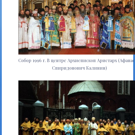
Собор 1996 г. В центре Архиепископ Аристарх (Афана
Спиридонович Калинин)