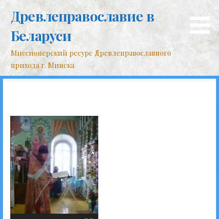
Перейти
Древлеправославие в
к
контенту
Беларуси
Миссионерский ресурс Древлеправославного
прихода г. Минска
Видеоплеер