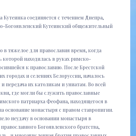
а Кутеинка соединяется с течением Днепра,
ято-Богоявленский Кутеинский общежительный
 в тяжелое для православия время, когда
ь которой находилась в руках римско-
осившейся к православию. После Брестской
гих городах и селениях Белоруссии, началось
 передача их католикам и униатам. Во всей
ркви, где могли бы служить православные
алимского патриарха Феофана, находящегося в
 на основание монастыря с правом ставропигии.
пело неудачу в основании монастыря в
 православного Богоявленского братства,
ель, и многочисленная братия православных