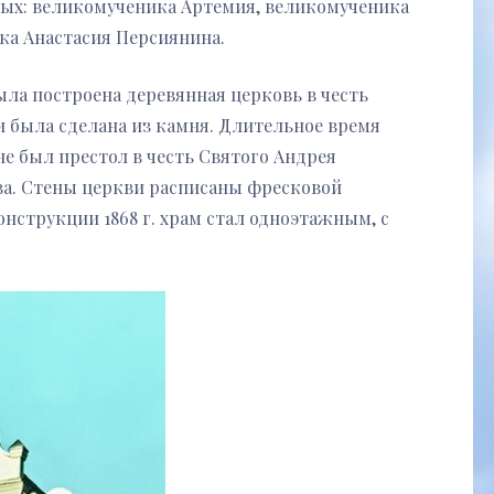
ых: великомученика Артемия, великомученика
ка Анастасия Персиянина.
была построена деревянная церковь в честь
и была сделана из камня. Длительное время
е был престол в честь Святого Андрея
ва. Стены церкви расписаны фресковой
струкции 1868 г. храм стал одноэтажным, с