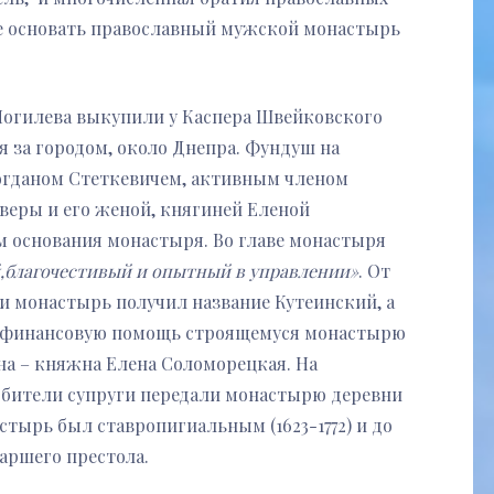
 основать православный мужской монастырь
 Могилева выкупили у Каспера Швейковского
я за городом, около Днепра. Фундуш на
 Богданом Стеткевичем, активным членом
веры и его женой, княгиней Еленой
м основания монастыря. Во главе монастыря
,благочестивый и опытный в управлении»
. От
 монастырь получил название Кутеинский, а
ую финансовую помощь строящемуся монастырю
на – княжна Елена Соломорецкая. На
 обители супруги передали монастырю деревни
стырь был ставропигиальным (1623-1772) и до
иаршего престола.