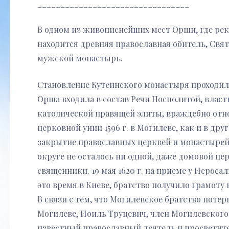
_________________________________
В одном из живописнейших мест Орши, где рек
находится древняя православная обитель, Св
мужской монастырь.
Становление Кутеинского монастыря проходило
Орша входила в состав Речи Посполитой, власт
католической правящей элиты, враждебно отн
церковной унии 1596 г. в Могилеве, как и в дру
закрытие православных церквей и монастырей и
округе не осталось ни одной, даже домовой це
священники. 19 мая 1620 г. на приеме у Иерос
это время в Киеве, братство получило грамоту
В связи с тем, что Могилевское братство потер
Могилеве, Иоиль Труцевич, член Могилевского
известный православный деятель и просветит