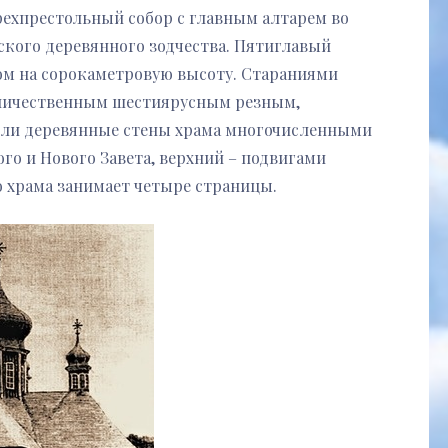
ехпрестольный собор с главным алтарем во
ского деревянного зодчества. Пятиглавый
ом на сорокаметровую высоту. Стараниями
еличественным шестиярусным резным,
или деревянные стены храма многочисленными
го и Нового Завета, верхний – подвигами
о храма занимает четыре страницы.