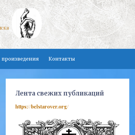
нска
 произведения
Контакты
Лента свежих публикаций
https://belstarover.org/