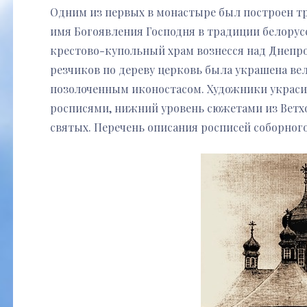
Одним из первых в монастыре был построен тр
имя Богоявления Господня в традиции белорус
крестово-купольный храм вознесся над Днепр
резчиков по дереву церковь была украшена в
позолоченным иконостасом. Художники украс
росписями, нижний уровень сюжетами из Ветхо
святых. Перечень описания росписей соборног