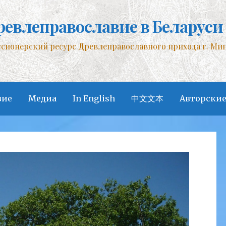
ревлеправославие в Беларуси
сионерский ресурс Древлеправославного прихода г. Ми
вие
Медиа
In English
中文文本
Авторские