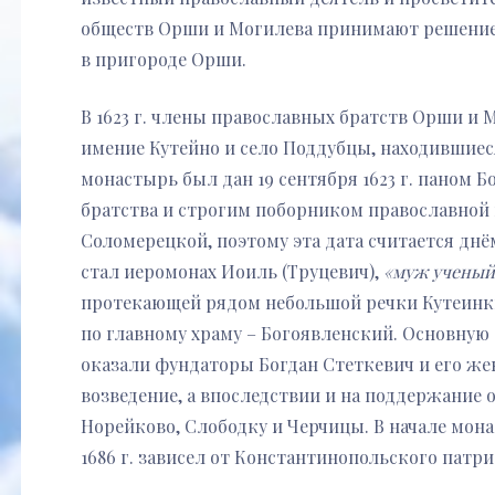
обществ Орши и Могилева принимают решение
в пригороде Орши.
В 1623 г. члены православных братств Орши и
имение Кутейно и село Поддубцы, находившиес
монастырь был дан 19 сентября 1623 г. паном
братства и строгим поборником православной 
Соломерецкой, поэтому эта дата считается днё
стал иеромонах Иоиль (Труцевич),
«муж ученый
протекающей рядом небольшой речки Кутеинки
по главному храму – Богоявленский. Основн
оказали фундаторы Богдан Стеткевич и его же
возведение, а впоследствии и на поддержание
Норейково, Слободку и Черчицы. В начале мона
1686 г. зависел от Константинопольского патр