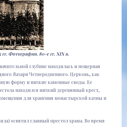
гг. Фотография. 80-е гг. XIX в.
начительной глубине находилась и пещерная
дного Лазаря Четверодневного. Церковь, как
зную форму и низкие каменные своды. Ее
престола находился низкий деревянный крест,
омещения для хранения монастырской казны и
гила) освятил главный престол храма. Во время