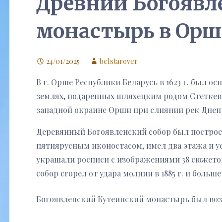
Древний Богоявл
монастырь в Орше 
24/01/2025
belstarover
В г. Орше Республики Беларусь в 1623 г. был 
землях, подаренных шляхецким родом Стеткеви
западной окраине Орши при слиянии рек Днепр
Деревянный Богоявленский собор был построен 
пятиярусным иконостасом, имел два этажа и у
украшали росписи с изображениями 38 сюжето
собор сгорел от удара молнии в 1885 г. и больш
Богоявленский Кутеинский монастырь был возр