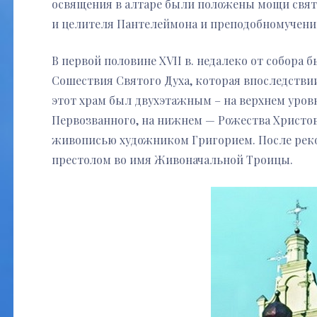
освящения в алтаре были положены мощи свят
и целителя Пантелеймона и преподобномучени
В первой половине XVII в. недалеко от собора 
Сошествия Святого Духа, которая впоследстви
этот храм был двухэтажным – на верхнем уровн
Первозванного, на нижнем — Рожества Христо
живописью художником Григорием. После рекон
престолом во имя Живоначальной Троицы.