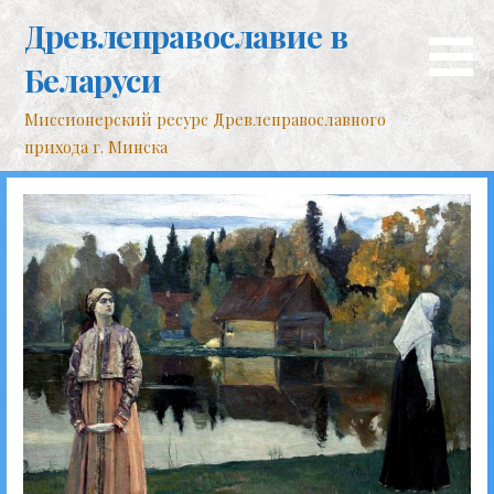
Перейти
Древлеправославие в
к
контенту
Беларуси
Миссионерский ресурс Древлеправославного
прихода г. Минска