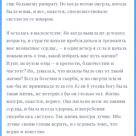
еще большему разврату. Но когда потом умерла, погода
была ясная, и все, кажется, споспешествовало
светлости ее похорон.
Я осталась в малолетстве. Но когда вышла из детского
возраста, и страсти начали пробуждаться и тревожить
мое неопытное сердце, — в один вечер я села и начала
помышлять о том, какой избрать мне путь жизни?
Идти ли путем отца — в кротости, благочестии и
чистоте? Но, думала я, что пользы было ему от такой
жизни? Всегда болезни и скорби, и по смерти земля
как-бы не принимала тела его. Если б угодна Богу была
такая жизнь, не потерпел бы он столько зол. Жизнь
матери, кажется, вернее. Она жила по всем желаниям
сердца, и была всегда здорова, и погребения
сподобилась светлого. Так жизнь матери лучше. Ибо
лучше своим глазам верить, и следовать тому, что
верно и известно.