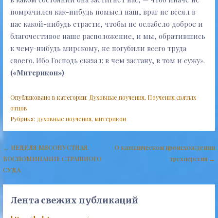
помрачился как-нибудь помысл наш, враг не всеял в
нас какой-нибудь страсти, чтобы не ослабело доброе и
благочестивое наше расположение, и мы, обратившись
к чему-нибудь мирскому, не погубили всего труда
своего. Ибо Господь сказал: в чем застану, в том и сужу».
(«Митерикон»)
Опубликовано в категории:
Духовные поучения
,
Поучения святых
отцов
Рубрика:
духовные поучения
,
митерикон
Навигация
← НЕДЕЛЯ МЯСОПУСТНАЯ.
О католическом происхождении
ВОСПОМИНАНИЕ СТРАШНОГО
трехперстия →
по
СУДА
записям
Лента свежих публикаций