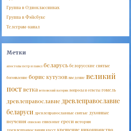
Группа в Одноклассниках
Группа в Фэйсбуке
Телеграм-канал
Метки
беларусь
белорусские святые
апостолы петр и павел
великий
борис кутузов
богоявление
введение
пост
ветка
гомель
вопросы и ответы
ветковский патерик
древлеправославие
древлеправославие
беларуси
духовные
древлеправославные святые
ереси
поучения
история
епископат
епископ
крещение
никонианство
древлеправославия
крест