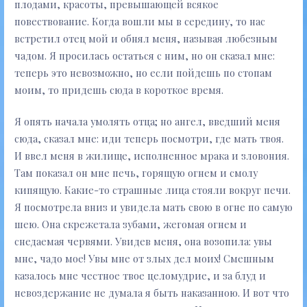
плодами, красоты, превышающей всякое
повествование. Когда вошли мы в середину, то нас
встретил отец мой и обнял меня, называя любезным
чадом. Я просилась остаться с ним, но он сказал мне:
теперь это невозможно, но если пойдешь по стопам
моим, то придешь сюда в короткое время.
Я опять начала умолять отца; но ангел, введший меня
сюда, сказал мне: иди теперь посмотри, где мать твоя.
И ввел меня в жилище, исполненное мрака и зловония.
Там показал он мне печь, горящую огнем и смолу
кипящую. Какие-то страшные лица стояли вокруг печи.
Я посмотрела вниз и увидела мать свою в огне по самую
шею. Она скрежетала зубами, жегомая огнем и
снедаемая червями. Увидев меня, она возопила: увы
мне, чадо мое! Увы мне от злых дел моих! Смешным
казалось мне честное твое целомудрие, и за блуд и
невоздержание не думала я быть наказанною. И вот что