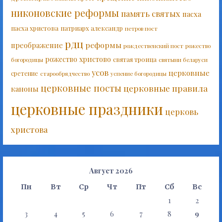
никоновские реформы
память святых
пасха
пасха христова
патриарх александр
петров пост
рдц
реформы
преображение
рождественский пост
рожество
рожество христово
святая троица
богородицы
святыни беларуси
усов
церковные
сретение
старообрядчество
успение богородицы
церковные посты
церковные правила
каноны
церковные праздники
церковь
христова
Август 2026
Пн
Вт
Ср
Чт
Пт
Сб
Вс
1
2
3
4
5
6
7
8
9