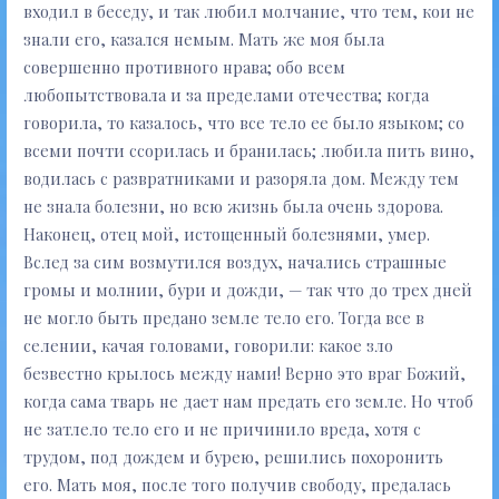
входил в беседу, и так любил молчание, что тем, кои не
знали его, казался немым. Мать же моя была
совершенно противного нрава; обо всем
любопытствовала и за пределами отечества; когда
говорила, то казалось, что все тело ее было языком; со
всеми почти ссорилась и бранилась; любила пить вино,
водилась с развратниками и разоряла дом. Между тем
не знала болезни, но всю жизнь была очень здорова.
Наконец, отец мой, истощенный болезнями, умер.
Вслед за сим возмутился воздух, начались страшные
громы и молнии, бури и дожди, — так что до трех дней
не могло быть предано земле тело его. Тогда все в
селении, качая головами, говорили: какое зло
безвестно крылось между нами! Верно это враг Божий,
когда сама тварь не дает нам предать его земле. Но чтоб
не затлело тело его и не причинило вреда, хотя с
трудом, под дождем и бурею, решились похоронить
его. Мать моя, после того получив свободу, предалась