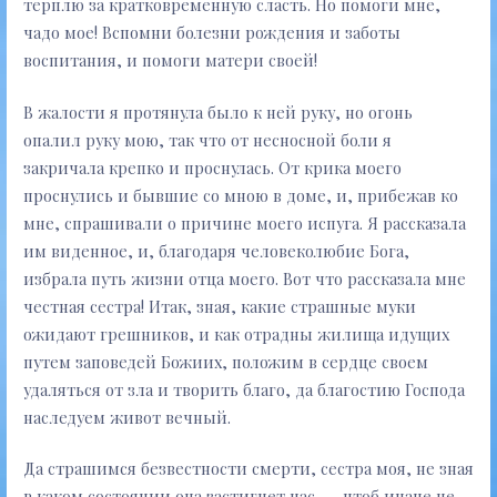
терплю за кратковременную сласть. Но помоги мне,
чадо мое! Вспомни болезни рождения и заботы
воспитания, и помоги матери своей!
В жалости я протянула было к ней руку, но огонь
опалил руку мою, так что от несносной боли я
закричала крепко и проснулась. От крика моего
проснулись и бывшие со мною в доме, и, прибежав ко
мне, спрашивали о причине моего испуга. Я рассказала
им виденное, и, благодаря человеколюбие Бога,
избрала путь жизни отца моего. Вот что рассказала мне
честная сестра! Итак, зная, какие страшные муки
ожидают грешников, и как отрадны жилища идущих
путем заповедей Божиих, положим в сердце своем
удаляться от зла и творить благо, да благостию Господа
наследуем живот вечный.
Да страшимся безвестности смерти, сестра моя, не зная
в каком состоянии она застигнет нас, — чтоб иначе не