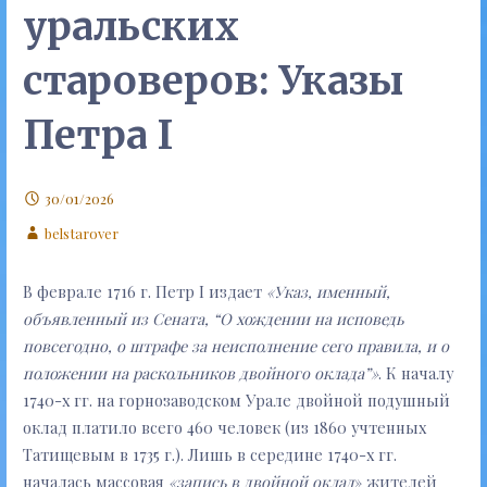
уральских
староверов: Указы
Петра I
30/01/2026
belstarover
В феврале 1716 г. Петр I издает
«Указ, именный,
объявленный из Сената, “О хождении на исповедь
повсегодно, о штрафе за неисполнение сего правила, и о
положении на раскольников двойного оклада”»
. К началу
1740-х гг. на горнозаводском Урале двойной подушный
оклад платило всего 460 человек (из 1860 учтенных
Татищевым в 1735 г.). Лишь в середине 1740-х гг.
началась массовая
«запись в двойной оклад
» жителей