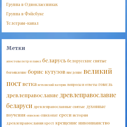
Группа в Одноклассниках
Группа в Фэйсбуке
Телеграм-канал
Метки
беларусь
белорусские святые
апостолы петр и павел
великий
борис кутузов
богоявление
введение
пост
ветка
гомель
вопросы и ответы
ветковский патерик
древлеправославие
древлеправославие
беларуси
духовные
древлеправославные святые
ереси
поучения
история
епископат
епископ
крещение
никонианство
древлеправославия
крест