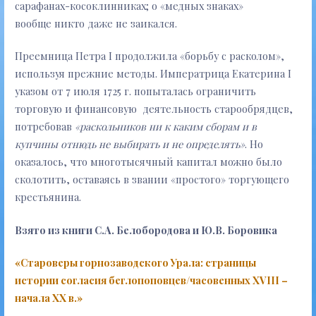
сарафанах-косоклинниках; о «медных знаках»
вообще никто даже не заикался.
Преемница Петра I продолжила «борьбу с расколом»,
используя прежние методы. Императрица Екатерина I
указом от 7 июля 1725 г. попыталась ограничить
торговую и финансовую деятельность старообрядцев,
потребовав
«раскольников ни к каким сборам и в
купчины отнюдь не выбирать и не определять»
. Но
оказалось, что многотысячный капитал можно было
сколотить, оставаясь в звании «простого» торгующего
крестьянина.
Взято из книги С.А. Белобородова и Ю.В. Боровика
«Староверы горнозаводского Урала: страницы
истории согласия беглопоповцев/часовенных XVIII –
начала XX в.»