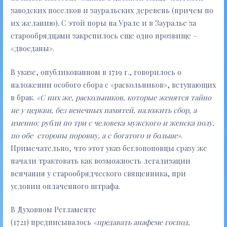
заводских поселков и зауральских деревень (причем по
их желанию). С этой поры на Урале и в Зауралье за
старообрядцами закрепилось еще одно прозвище –
«двоеданы».
В указе, опубликованном в 1719 г., говорилось о
наложении особого сбора с «раскольников», вступающих
в брак.
«С них же, раскольников, которые женятся тайно
не у церкви, без венечных памятей, наложить сбор, а
именно: рубли по три с человека мужского и женска полу,
по обе стороны поровну, а с богатого и больше»
.
Примечательно, что этот указ беглопоповцы сразу же
начали трактовать как возможность легализации
венчания у старообрядческого священника, при
условии оплаченного штрафа.
В Духовном Регламенте
(1721) предписывалось
«предавать анафеме господ,