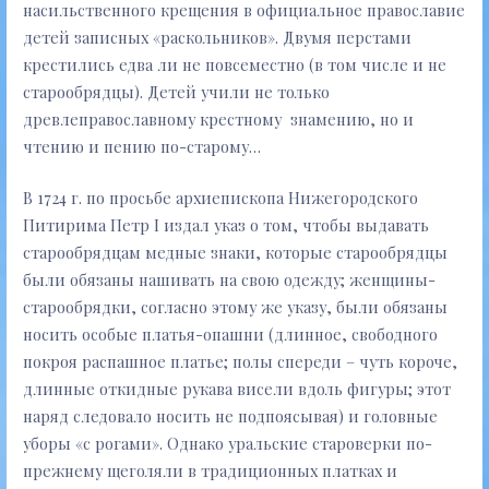
насильственного крещения в официальное православие
детей записных «раскольников». Двумя перстами
крестились едва ли не повсеместно (в том числе и не
старообрядцы). Детей учили не только
древлеправославному крестному знамению, но и
чтению и пению по-старому…
В 1724 г. по просьбе архиепископа Нижегородского
Питирима Петр I издал указ о том, чтобы выдавать
старообрядцам медные знаки, которые старообрядцы
были обязаны нашивать на свою одежду; женщины-
старообрядки, согласно этому же указу, были обязаны
носить особые платья-опашни (длинное, свободного
покроя распашное платье; полы спереди – чуть короче,
длинные откидные рукава висели вдоль фигуры; этот
наряд следовало носить не подпоясывая) и головные
уборы «с рогами». Однако уральские староверки по-
прежнему щеголяли в традиционных платках и