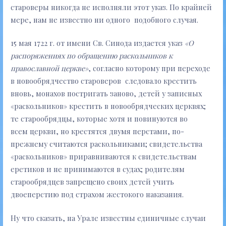
староверы никогда не исполняли этот указ. По крайней
мере, нам не известно ни одного подобного случая.
15 мая 1722 г. от имени Св. Синода издается указ
«О
распоряжениях по обращению раскольников к
православной церкве»
, согласно которому при переходе
в новообрядчество староверов следовало крестить
вновь, монахов постригать заново, детей у записных
«раскольников» крестить в новообрядческих церквях;
те старообрядцы, которые хотя и повинуются во
всем церкви, но крестятся двумя перстами, по-
прежнему считаются раскольниками; свидетельства
«раскольников» приравниваются к свидетельствам
еретиков и не принимаются в судах; родителям
старообрядцев запрещено своих детей учить
двоеперстию под страхом жестокого наказания.
Ну что сказать, на Урале известны единичные случаи