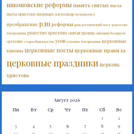
никоновские реформы
память святых
пасха
пасха христова
патриарх александр
петров пост
рдц
реформы
преображение
рождественский пост
рожество
рожество христово
святая троица
богородицы
святыни беларуси
усов
церковные
сретение
старообрядчество
успение богородицы
церковные посты
церковные правила
каноны
церковные праздники
церковь
христова
Август 2026
Пн
Вт
Ср
Чт
Пт
Сб
Вс
1
2
3
4
5
6
7
8
9