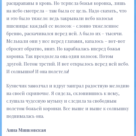
расцарапаны в кровь. Но терпела божья коровка, лишь
на небо смотрела – там была ее цель. Надо сказать, что
и это было тяжело: ведь закрывали небо колосья
пшеницы: каждый ее волосок – словно тяжеленное
бревно, раскачивался перед ней. А было их – тысячи.
Мелькали они у нее перед глазами, казалось – вот-вот
сбросят обратно, вниз. Но карабкалась вперед божья
коровка. Так преодолела она один колосок. Потом
другой. Потом третий. И вот открылось перед ней небо.
И солнышко! И она полетела!
Кузнечик замолчал и вдруг заиграл радостную мелодию
на своей скрипочке. Я сидела, склонившись к нему,
слушала чудесную музыку и следила за свободным
полетом божьей коровки. Все выше и выше к солнышку
поднималась она.
Анна Минковская