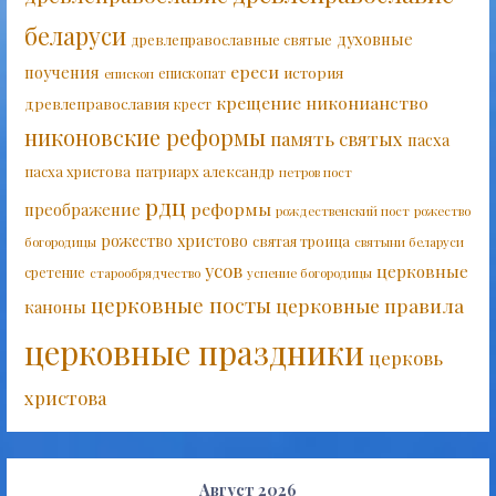
беларуси
духовные
древлеправославные святые
ереси
поучения
история
епископат
епископ
крещение
никонианство
древлеправославия
крест
никоновские реформы
память святых
пасха
пасха христова
патриарх александр
петров пост
рдц
реформы
преображение
рождественский пост
рожество
рожество христово
святая троица
богородицы
святыни беларуси
усов
церковные
сретение
старообрядчество
успение богородицы
церковные посты
церковные правила
каноны
церковные праздники
церковь
христова
Август 2026