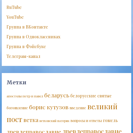
RuTube
YouTube
Группа в ВКонтакте
Группа в Одноклассниках
Группа в Фэйсбуке
Телеграм-канал
Метки
беларусь
белорусские святые
апостолы петр и павел
великий
борис кутузов
богоявление
введение
пост
ветка
гомель
вопросы и ответы
ветковский патерик
древлеправославие
древлеправославие