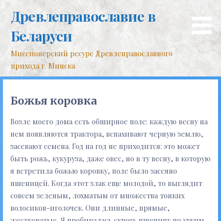
Перейти
Древлеправославие в
к
контенту
Беларуси
Миссионерский ресурс Древлеправославного
прихода г. Минска
Божья коровка
Возле моего дома есть обширное поле: каждую весну на
нем появляются трактора, вспахивают черную землю,
засевают семена. Год на год не приходится: это может
быть рожь, кукуруза, даже овес, но в ту весну, в которую
я встретила божью коровку, поле было засеяно
пшеницей. Когда этот злак еще молодой, то выглядит
совсем зеленым, лохматым от множества тонких
волосиков-иголочек. Они длинные, прямые,
жестковатые. Я пробиралась сквозь пшеницу по узким