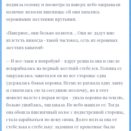
подняла головку и посмотрела наверх: небо закрывали
колючие волоски пшеницы: ей они казались
огромными жесткими прутьями.
«Наверное, они больно колются. .. Они не дадут мне
взлететь никогда –такой частокол, сеть из огромных
жестких канатов!»
— И все-таки я попробую! – вдруг решила она и смело
вскарабкалась на первый жесткий стебелек. Головка ее
закружилась: замотался он во все стороны: едва
удержалась божья коровка. Несмело разжала одну лапку
и схватилась ею за соседнюю иголочку, но в этот
момент налетел порыв ветра – упала коровка на землю,
больно ушиблась, заплакала. Но небо манило ее. Тогда
она обошла пшеничный колос с подветренной стороны,
стала карабкаться по нему снова. Долго ползла она от
стебелька к стебельку: ладошки ее крохотные были