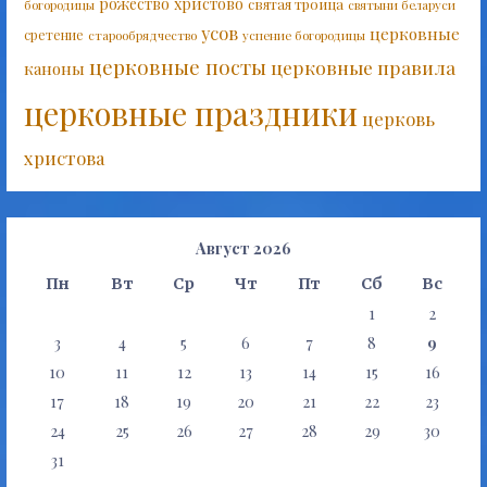
рожество христово
святая троица
богородицы
святыни беларуси
усов
церковные
сретение
старообрядчество
успение богородицы
церковные посты
церковные правила
каноны
церковные праздники
церковь
христова
Август 2026
Пн
Вт
Ср
Чт
Пт
Сб
Вс
1
2
3
4
5
6
7
8
9
10
11
12
13
14
15
16
17
18
19
20
21
22
23
24
25
26
27
28
29
30
31