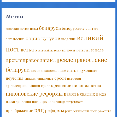
Метки
беларусь
белорусские святые
апостолы петр и павел
великий
борис кутузов
богоявление
введение
пост
ветка
гомель
вопросы и ответы
ветковский патерик
древлеправославие
древлеправославие
беларуси
духовные
древлеправославные святые
ереси
поучения
история
епископат
епископ
крещение
никонианство
древлеправославия
крест
никоновские реформы
память святых
пасха
пасха христова
патриарх александр
петров пост
рдц
реформы
преображение
рождественский пост
рожество